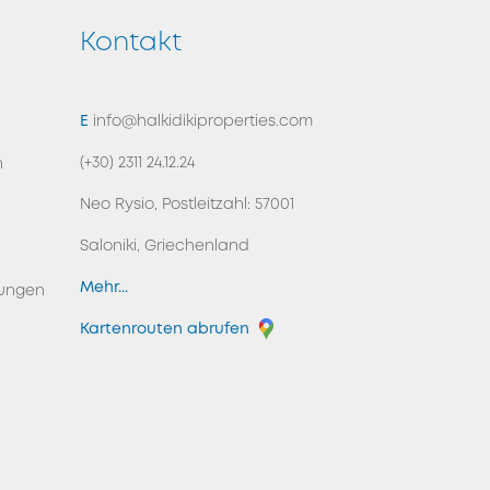
Kontakt
ZURÜCK NACH OBEN
E
info@halkidikiproperties.com
(+30) 2311 24.12.24
n
Neo Rysio, Postleitzahl: 57001
Saloniki, Griechenland
Mehr...
ungen
Kartenrouten abrufen