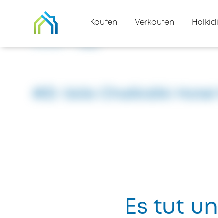
Zurück zur Immobilienliste
Kaufen
Verkaufen
Halkidi
Zuhause
#5656
#ID: 5656 Chalkidiki Hote
Es tut un