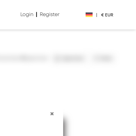
Login
|
Register
|
€ EUR
€ EUR
£ GBP
nsichten
3
Speichert
Speichern
Teilen
$ USD
Лв. BGN
din RSD
₽ RUB