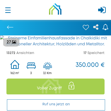
27
Bisherige
13272
Ansichten
17
Speichert
350.000 €
162 m²
3
3,1 Km
Voller Zugriff
Ruf uns jetzt an