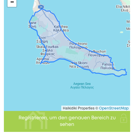
−
Halkidiki Properties ©
OpenStreetMap
Registrieren, um den genauen Bereich zu
sehen