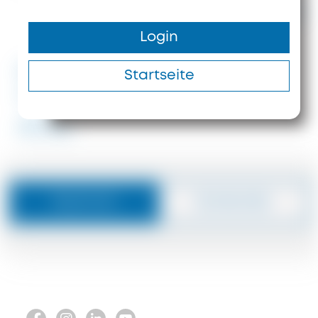
2.500.000 €
Login
400 m²
175 m
#ID: 5785 Chalkidiki Hotel
Startseite
Aristotelis
#5785
Nachricht
Zurückrufen