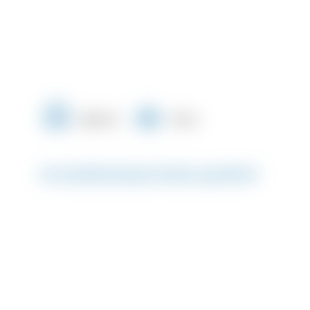
465 m²
15 m
Immobilienbeschreibung #6469