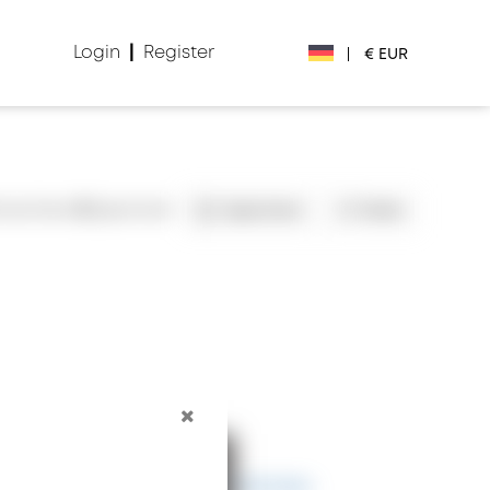
Login
|
Register
|
€ EUR
€ EUR
£ GBP
nsichten
2
Speichert
Speichern
Teilen
$ USD
Лв. BGN
din RSD
₽ RUB