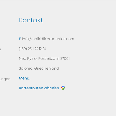
Kontakt
ZURÜCK NACH OBEN
E
info@halkidikiproperties.com
(+30) 2311 24.12.24
n
Neo Rysio, Postleitzahl: 57001
Saloniki, Griechenland
Mehr...
ungen
Kartenrouten abrufen