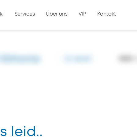
ki
Services
Über uns
VIP
Kontakt
 Sithonia
ID: #6469
12432
A
s leid..