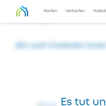
Zurück zur Immobilienliste
Kaufen
Verkaufen
Halkidi
Zuhause
#6469
#ID: 6469 Chalkidiki Hotel
Es tut un