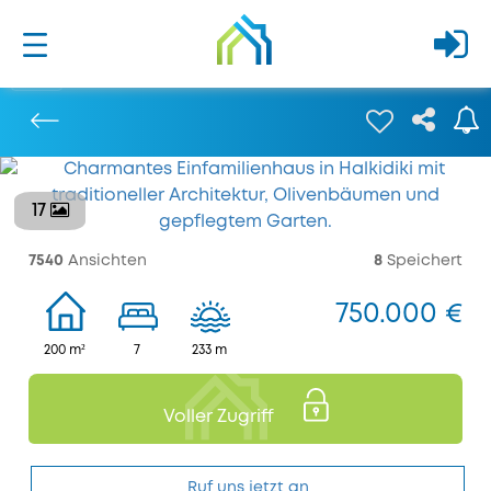
17
Bisherige
7540
Ansichten
8
Speichert
750.000 €
200 m²
7
233 m
Voller Zugriff
Ruf uns jetzt an