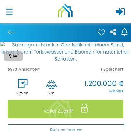
9
Bisherige
6550
Ansichten
1
Speichert
1.200.000 €
2
m
1.450.000 €
1075 m²
5 m
Voller Zugriff
Ruf uns jetzt an