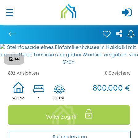
12
Bisherige
682
Ansichten
0
Speichert
800.000 €
260 m²
4
2,1 Km
Voller Zugriff
Ruf uns jetzt an