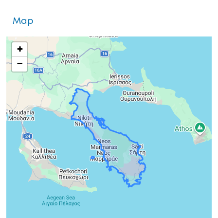
Map
+
−