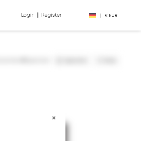
Login
|
Register
|
€ EUR
€ EUR
£ GBP
nsichten
0
Speichert
Speichern
Teilen
$ USD
Лв. BGN
din RSD
₽ RUB