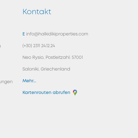
Kontakt
ZURÜCK NACH OBEN
E
info@halkidikiproperties.com
(+30) 2311 24.12.24
n
Neo Rysio, Postleitzahl: 57001
Saloniki, Griechenland
Mehr...
ungen
Kartenrouten abrufen