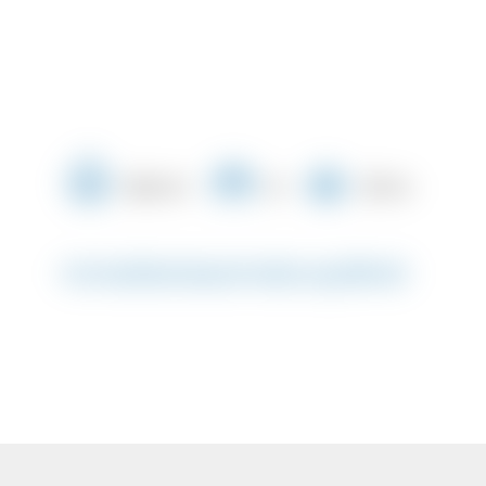
540 m²
8
211 m
Immobilienbeschreibung #8448