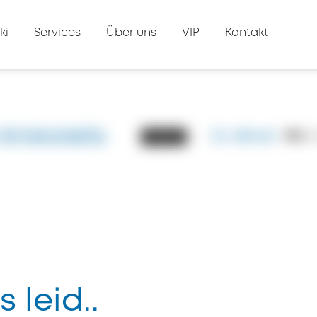
ki
Services
Über uns
VIP
Kontakt
Aristotelis
ID: #8448
844
A
Luxury
s leid..