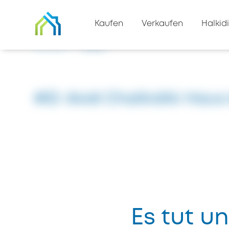
Zurück zur Immobilienliste
Kaufen
Verkaufen
Halkidi
Zuhause
#8448
#ID: 8448 Chalkidiki Haus 
Es tut un