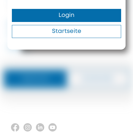
Anfrage
200 m²
3
130 m
Login
#ID: 8466 Chalkidiki Haus
Startseite
Aristotelis
#8466
Nachricht
Zurückrufen