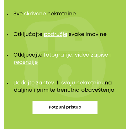
Sve
skrivene
nekretnine
Otključajte
područje
svake imovine
Otključajte
fotografije, video zapise
i
recenzije
Dodajte zahtev
ili
svoju nekretninu
na
daljinu i primite trenutna obaveštenja
Potpuni pristup