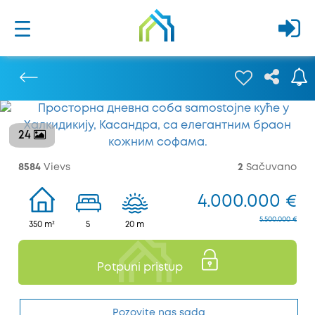
24
Prethodna
8584
Vievs
2
Sačuvano
4.000.000 €
5.500.000 €
350 m²
5
20 m
Potpuni pristup
Pozovite nas sada