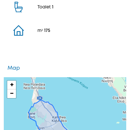
Toalet
1
m²
175
Map
+
−