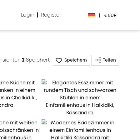
Login
|
Register
|
€ EUR
€ EUR
£ GBP
nsichten
2
Speichert
Speichern
Teilen
$ USD
Лв. BGN
din RSD
₽ RUB