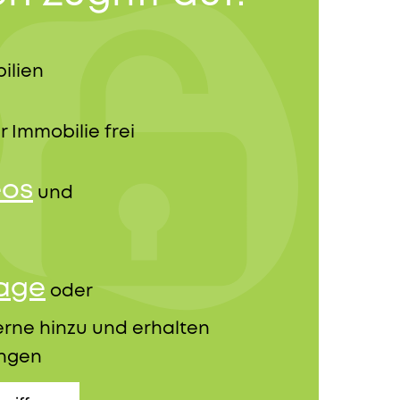
ilien
r Immobilie frei
eos
und
rage
oder
erne hinzu und erhalten
ungen