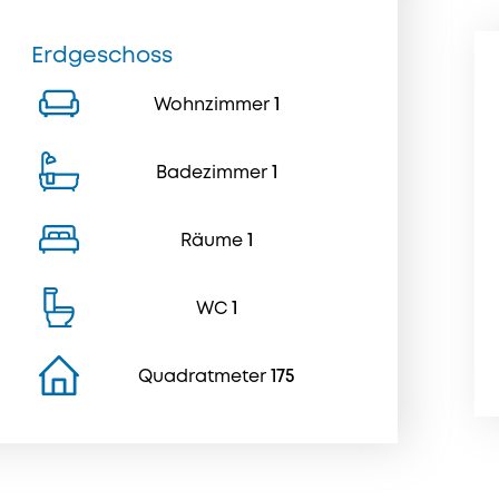
Erdgeschoss
Wohnzimmer
1
Badezimmer
1
Räume
1
WC
1
Quadratmeter
175