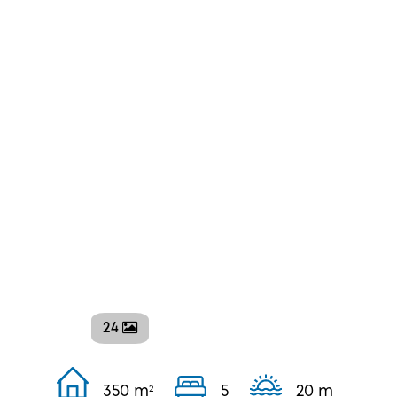
24
350 m²
5
20 m