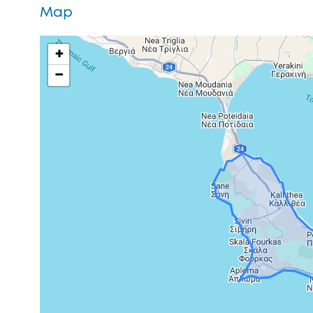
Map
+
−