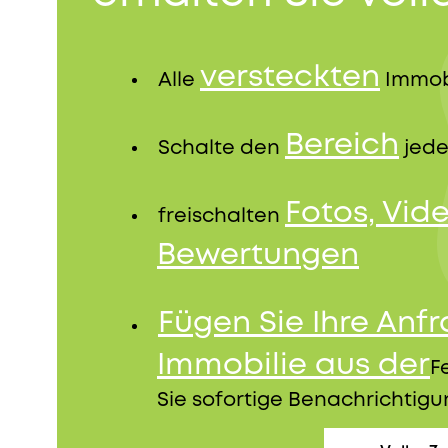
versteckten
Alle
Immob
Bereich
Schalte den
jede
Fotos, Vid
freischalten
Bewertungen
Fügen Sie Ihre Anf
Immobilie aus der
F
Sie sofortige Benachrichtig