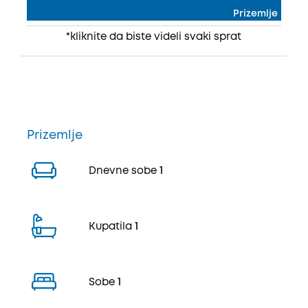
Prizemlje
*kliknite da biste videli svaki sprat
Prizemlje
Dnevne sobe
1
Kupatila
1
Sobe
1