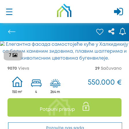
7
Prethodna
9070
Vievs
29
Sačuvano
550.000 €
150 m²
4
264 m
Potpuni pristup
Pozovite nas sada