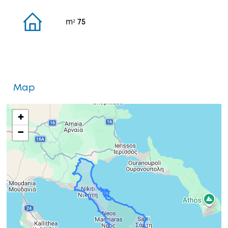
m²
75
Map
+
−