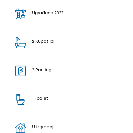
Ugrađeno 2022
2 Kupatila
2 Parking
1 Toalet
U izgradnji