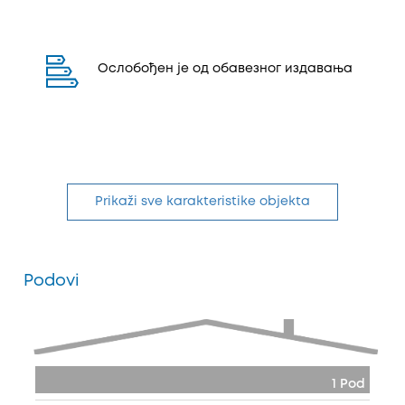
Ослобођен је од обавезног издавања
Prikaži sve karakteristike objekta
Podovi
1 Pod