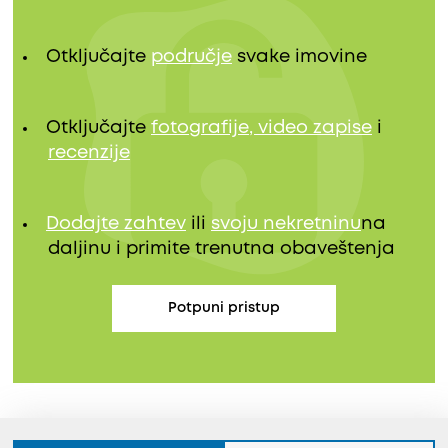
Otključajte
područje
svake imovine
Otključajte
fotografije, video zapise
i
recenzije
Dodajte zahtev
ili
svoju nekretninu
na
daljinu i primite trenutna obaveštenja
Potpuni pristup