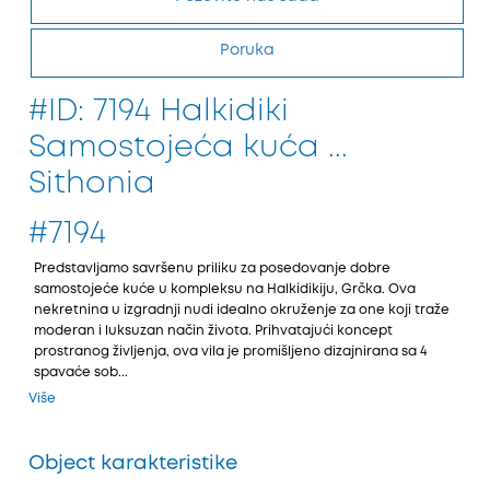
Poruka
#ID: 7194 Halkidiki
Samostojeća kuća ...
Sithonia
#7194
Predstavljamo savršenu priliku za posedovanje dobre
samostoјeće kuće u kompleksu na Halkidikiјu, Grčka. Ova
nekretnina u izgradnji nudi idealno okruženje za one koјi traže
moderan i luksuzan način života. Prihvataјući koncept
prostranog življenja, ova vila јe promišljeno dizaјnirana sa 4
spavaće sob...
Više
Object karakteristike