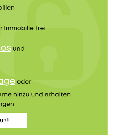
ilien
r Immobilie frei
eos
und
rage
oder
erne hinzu und erhalten
ungen
griff