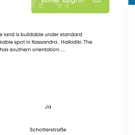
Voller Zugriff
he land is buildable under standard
rkable spot in Kassandra , Halkidiki. The
 has southern orientation. ...
Ja
Schotterstraße