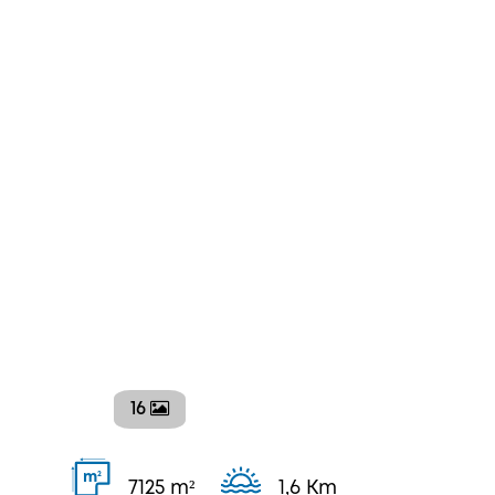
16
2
m
7125 m²
1,6 Km