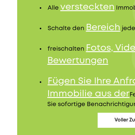
versteckten
Alle
Immob
Bereich
Schalte den
jede
Fotos, Vid
freischalten
Bewertungen
Fügen Sie Ihre Anf
Immobilie aus der
F
Sie sofortige Benachrichtig
Voller Zu