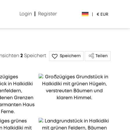
Login
|
Register
|
€ EUR
€ EUR
£ GBP
nsichten
2
Speichert
Speichern
Teilen
$ USD
Лв. BGN
din RSD
₽ RUB