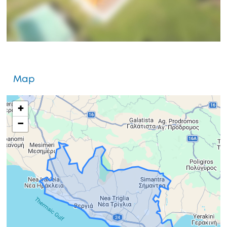
Map
+
−