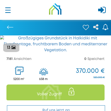
13
Bisherige
7181
Ansichten
0
Speichert
370.000 €
2
m
520.000 €
5200 m²
658 m
Voller Zugriff
Ruf uns jetzt an