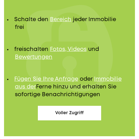
Schalte den
Bereich
jeder Immobilie
frei
freischalten
Fotos, Videos
und
Bewertungen
Fügen Sie Ihre Anfrage
oder
Immobilie
aus der
Ferne hinzu und erhalten Sie
sofortige Benachrichtigungen
Voller Zugriff