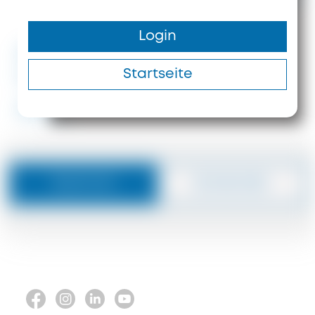
300 m²
372 m
Login
#ID: 5962 Chalkidiki Hotel
Startseite
Kassandra
#5962
Nachricht
Zurückrufen