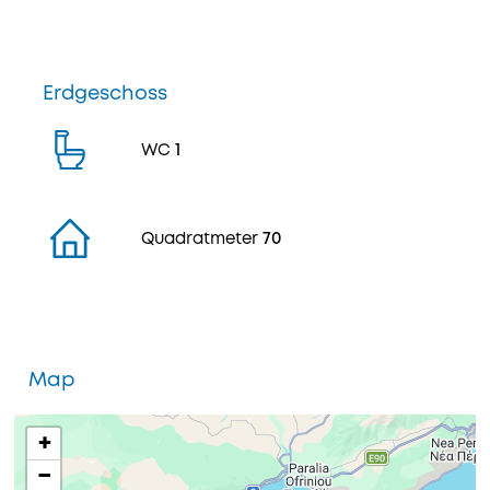
Erdgeschoss
WC
1
Quadratmeter
70
Map
+
−