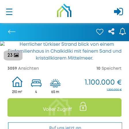
23
Bisherige
3059
Ansichten
10
Speichert
1.100.000 €
1.300.000 €
210 m²
4
65 m
Voller Zugriff
Ruf uns jetzt an