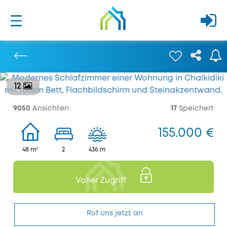
12
Bisherige
9050
Ansichten
17
Speichert
155.000 €
48 m²
2
436 m
Voller Zugriff
Ruf uns jetzt an