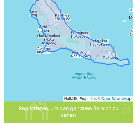
Halkidiki Properties ©
OpenStreetMap
Registrieren, um den genauen Bereich zu
sehen