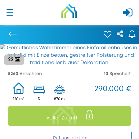
22
Bisherige
5260
Ansichten
10
Speichert
290.000 €
120 m²
3
870 m
Voller Zugriff
Ruf uns jetzt an