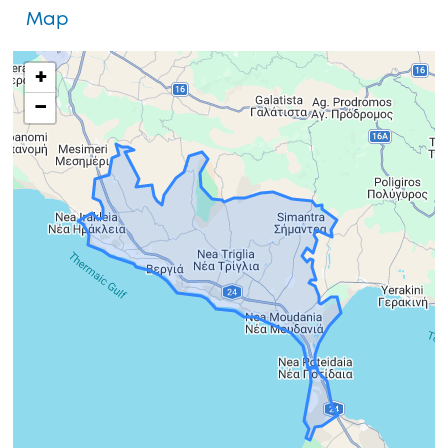
Map
+
−