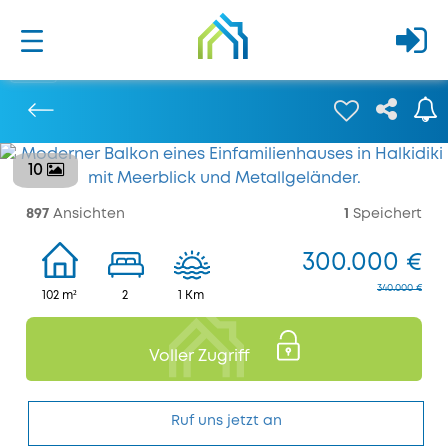
10
Bisherige
897
Ansichten
1
Speichert
300.000 €
340.000 €
102 m²
2
1 Km
Voller Zugriff
Ruf uns jetzt an