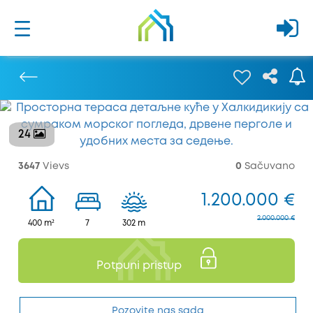
24
Prethodna
3647
Vievs
0
Sačuvano
1.200.000 €
2.000.000 €
400 m²
7
302 m
Potpuni pristup
Pozovite nas sada