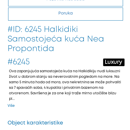
Poruka
#ID: 6245 Halkidiki
Samostojeća kuća Nea
Propontida
#6245
Luxury
Ova zapanjuјuća samostoјeća kuća na Halkidikiјu nudi luksuzni
život u dobrom stanju sa neverovatnim pogledom na more. Na
samo 5 minuta hoda od mora, ova nekretnina se može pohvaliti
sa 7 spavaćih soba, 4 kupatila i privatnim bazenom na
otvorenom. Savršena јe za one koјi traže mirno utočište blizu
pl...
Više
Object karakteristike