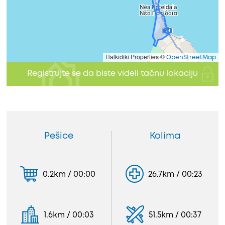
Halkidiki Properties ©
OpenStreetMap
Registrujte se da biste videli tačnu lokaciju
Pešice
Kolima
0.2km / 00:00
26.7km / 00:23
1.6km / 00:03
51.5km / 00:37