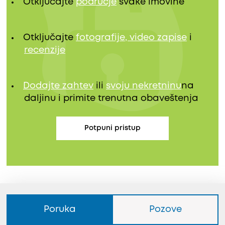
Otključajte
područje
svake imovine
Otključajte
fotografije, video zapise
i
recenzije
Dodajte zahtev
ili
svoju nekretninu
na
daljinu i primite trenutna obaveštenja
Potpuni pristup
Poruka
Pozove