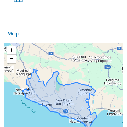
Map
+
−