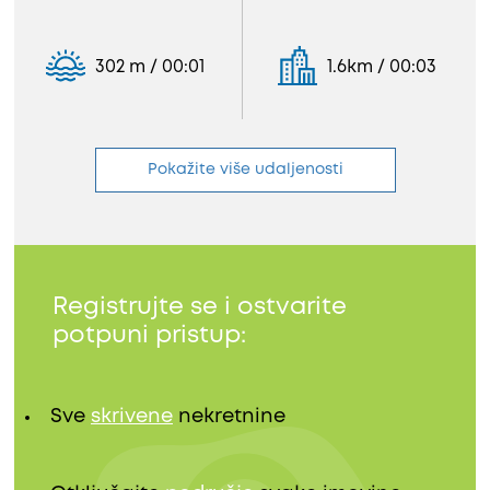
302 m / 00:01
1.6km / 00:03
Pokažite više udaljenosti
Registrujte se i ostvarite
potpuni pristup:
Sve
skrivene
nekretnine