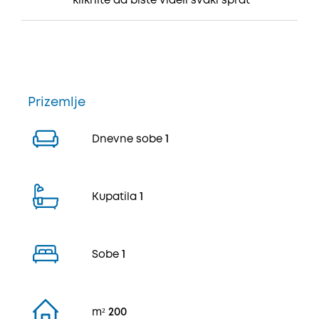
*kliknite da biste videli svaki sprat
Prizemlje
Dnevne sobe
1
Kupatila
1
Sobe
1
m²
200