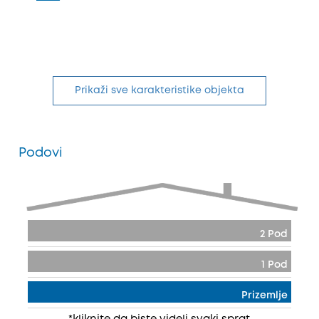
Prikaži sve karakteristike objekta
Podovi
2 Pod
1 Pod
Prizemlje