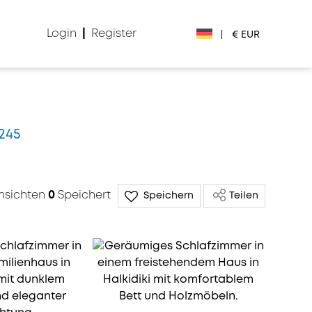
Login
|
Register
|
€ EUR
€ EUR
£ GBP
6245
$ USD
Лв. BGN
nsichten
0
Speichert
Speichern
Teilen
din RSD
₽ RUB