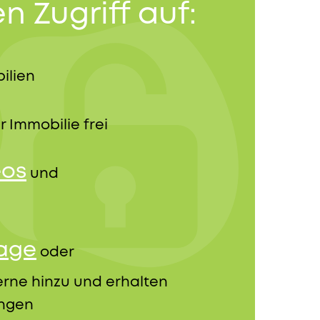
n Zugriff auf:
ilien
r Immobilie frei
eos
und
rage
oder
erne hinzu und erhalten
ungen