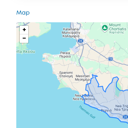
Map
+
−