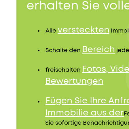
erhalten Sie volle
versteckten
Alle
Immob
Bereich
Schalte den
jede
Fotos, Vid
freischalten
Bewertungen
Fügen Sie Ihre Anf
Immobilie aus der
F
Sie sofortige Benachrichtig